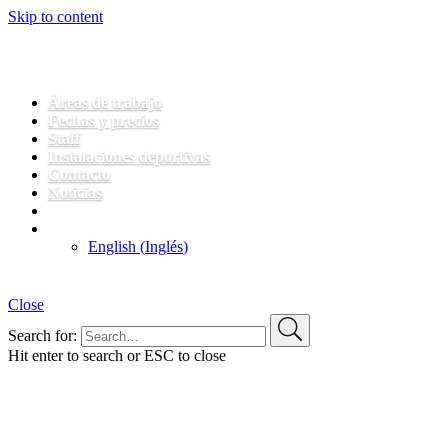
Skip to content
Pablo Laso Training Camp
Áreas de trabajo
Fechas y precios
Staff
Instalaciones deportivas
Contacto
Noticias
FOTOS 2026
Español
(
Español
)
English
(
Inglés
)
Close
Search for:
Hit enter to search or ESC to close
Entrenamientos técnico-
tácticos, preparación física,